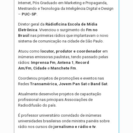
Internet, Pós Graduado em Marketing e Propaganda,
Mestrando e Tecnologia da Inteligência Digital e Design
–
PUC-SP
.
Diretor geral da
Rádioficina Escola de Mídia
Eletrônica
. Vivenciou o surgimento do
Fm no
Brasil
nas primeiras rádios que implantavam o novo
sistema de comunicação na cidade de São Paulo.
Atuou como
locutor, produtor e coordenador
em
inúmeras emissoras paulistas, tendo passado pelas
rádios:
Imprensa Fm
,
Antena 1
,
Record
Am/Fm
,
Cidade
e
Manchete Fm
.
Coordenou projetos de promoções e eventos nas
Redes
Transamérica
,
Jovem Pan Sat
e
Band Sat
.
Atualmente desenvolve projetos de capacitação
profissional nas principais Associações de
Radiodifusão do país.
É professor universitário convidado de inúmeras
universidades brasileiras onde ministra painéis sobre
rádio nos cursos de
jornalismo e rádio e tv
.