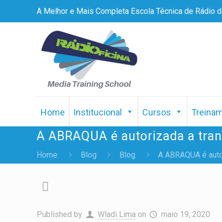
A Melhor e Mais Completa Escola Técnica de Rádio do
Home
Institucional
Cursos
Treina
A ABRAQUA é autorizada a tran
Home
Blog
Blog
A ABRAQUA é autor
Published by
Wladi Lima
on
maio 19, 2020