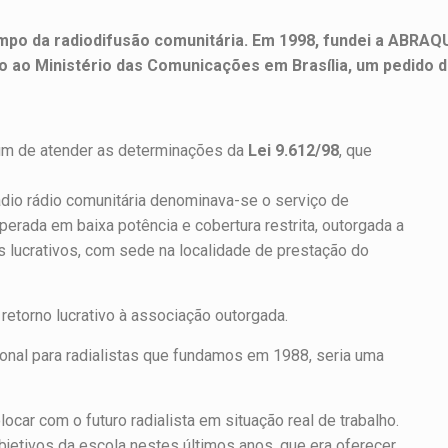
ampo da radiodifusão comunitária. Em 1998, fundei a ABRAQU
to ao Ministério das Comunicações em Brasília, um pedido d
 fim de atender as determinações da
Lei 9.612/98
, que
radio rádio comunitária denominava-se o serviço de
erada em baixa potência e cobertura restrita, outorgada a
 lucrativos, com sede na localidade de prestação do
 retorno lucrativo à associação outorgada.
ional para radialistas que fundamos em 1988, seria uma
ar com o futuro radialista em situação real de trabalho.
bjetivos da escola nestes últimos anos, que era oferecer