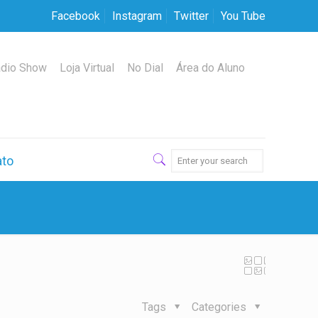
Facebook
Instagram
Twitter
You Tube
dio Show
Loja Virtual
No Dial
Área do Aluno
ato
Tags
Categories