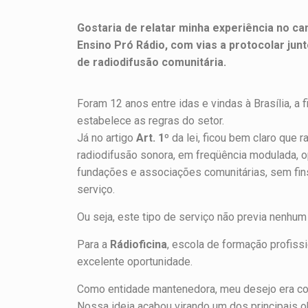
Gostaria de relatar minha experiência no c
Ensino Pró Rádio, com vias a protocolar jun
de radiodifusão comunitária.
Foram 12 anos entre idas e vindas à Brasília, a
estabelece as regras do setor.
Já no artigo
Art. 1º
da lei, ficou bem claro que 
radiodifusão sonora, em freqüência modulada, op
fundações e associações comunitárias, sem fins
serviço.
Ou seja, este tipo de serviço não previa nenhum
Para a
Rádioficina
, escola de formação profiss
excelente oportunidade.
Como entidade mantenedora, meu desejo era coloc
Nossa ideia acabou virando um dos principais o